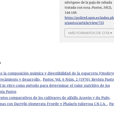
nitrógeno de la paja de cebada
tratada con sosa.
Pastos
,
10
(2),
144-149.
https://polired.upm.es/index.p
p/pastos/article/view/733
MÁS FORMATOS DE CITA
a
de la composición química y digestibilidad de la esparceta (Onobry
 crecimiento y desarrollo
,
Pastos: Vol. 6 Núm. 2 (1976): Revista Pasto
cl in vitro como método para determinar el valor nutritivo de los
sta Pastos
ntos comparativos de los cultivares de alfalfa Aragón y du Puits,
rnas con Dactylis glomerata Froede y Phalaris tuberosa I.N.I.A.
,
Pa