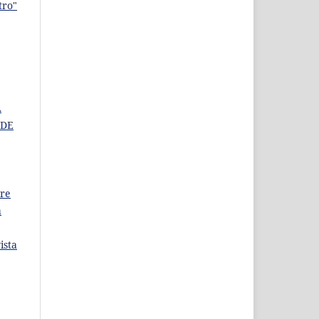
tro"
A
 DE
bre
a
ista