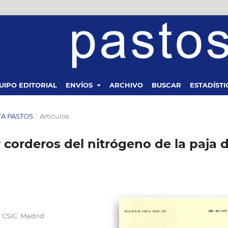
UIPO EDITORIAL
ENVÍOS
ARCHIVO
BUSCAR
ESTADÍSTI
STA PASTOS
/
Artículos
r corderos del nitrógeno de la paja 
, CSIC. Madrid