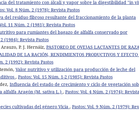
cia del tratamiento con álcali y vapor sobre la digestibilidad "in vi
os: Vol. 8 Núm. 2 (1978): Revista Pastos
va del residuo fibroso resultante del fraccionamiento de la planta
 Vol. 11 Núm. 2 (1981): Revista Pastos
utritivo para rumiantes del bagazo de alfalfa conservado por
 2 (1984): Revista Pastos
 Arauzo, P. J. Hernáiz,
PASTOREO DE OVEJAS LACTANTES DE RAZ
ALIDAD DE LA RACIÓN, RENDIMIENTOS PRODUCTIVOS Y EFECTO
m. 2 (1992): Revista Pastos
. Remón,
Valor nutritivo y utilización para producción de leche del
aditivos
,
Pastos: Vol. 15 Núm. 1-2 (1985): Revista Pastos
ndez,
Influencia del estado de crecimiento y ciclo de vegetación so
a alfalfa Aragón (M. sativa L.)
,
Pastos: Vol. 4 Núm. 2 (1974): Revist
ecies cultivadas del género Vicia
,
Pastos: Vol. 9 Núm. 2 (1979): Rev