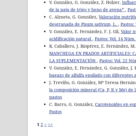
V. González, G. González, Z. Holzer,
Influen
de la paja de trigo y heno de avena*
,
Past
C. Alzueta, G. González,
Valoración nutriti
desgranada de Pisum sativum, L.
,
Pastos:
V. González, E. Fernández, F. J. Gil,
Valor n
acidificación natural
,
Pastos: Vol. 14 Núm.
R. Caballero, J. Riopérez, E. Fernández, M.
MANCHEGA EN PRADOS ARTIFICIALES: C
LA SUPLEMENTACIÓN
,
Pastos: Vol. 22 Nú
V. Gonzalez, E. Fernández, G. González, J
bagazo de alfalfa ensilado con diferentes 
J. Treviño, G. González, Mª Teresa Herná
la composición mineral (Ca, P, K y Mg) de l
pastos
C. Barro, G. González,
Carotenoides en esp
Pastos
1
2
>
>>