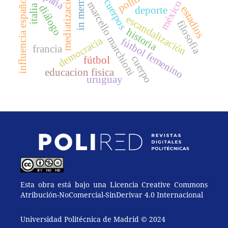
in memoriam
politica
influencia española
mediatización
cuerpos
méxico
marcello marchioni
diálogo
italia
estadios
deporte
escandalización
filosofia
historia
democracia
fútbol femenino
francia
cuerpo
fútbol
educacion fisica
uruguay
Esta obra está bajo una Licencia Creative Commons
Atribución-NoComercial-SinDerivar 4.0 Internacional
Universidad Politécnica de Madrid © 2024