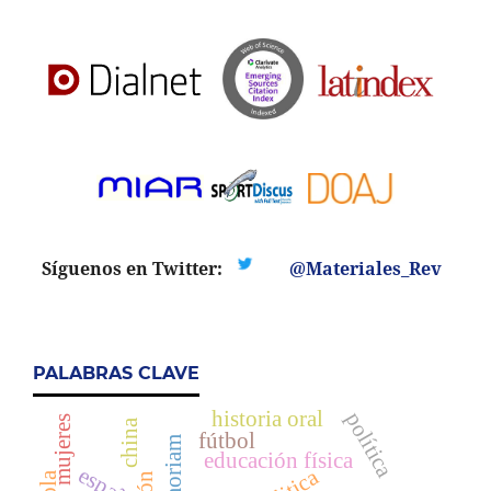
Síguenos en Twitter:
@Materiales_Rev
PALABRAS CLAVE
historia oral
política
mujeres
china
fútbol
educación física
españa