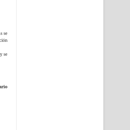
s se
ción
y se
ario