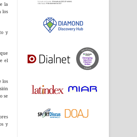
e la
 los
to y
 que
e el
 los
sión
o se
ores
os y