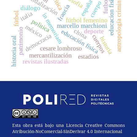
escandalización
política
filosofia
educacion fisica
antropología criminal
futbol
españa
cuerpo
francia
diálogo
italia
fútbol
in memoriam
fútbol femenino
politica
marcello marchioni
méxico
patrimonio
china
deporte
educación física
democracia
cuerpos
historia
historia oral
cesare lombroso
mercantilización
estadios
revistas ilustradas
Esta obra está bajo una Licencia Creative Commons
Atribución-NoComercial-SinDerivar 4.0 Internacional