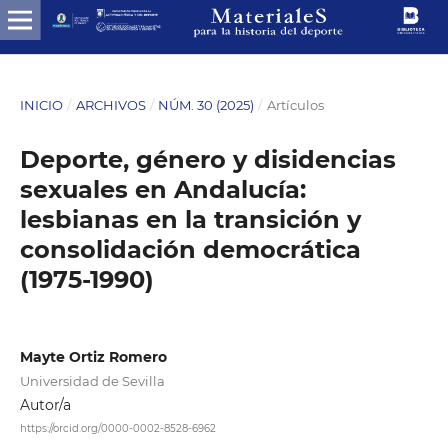
INICIO
/
ARCHIVOS
/
NÚM. 30 (2025)
/
Artículos
Deporte, género y disidencias
sexuales en Andalucía:
lesbianas en la transición y
consolidación democrática
(1975-1990)
Mayte Ortiz Romero
Universidad de Sevilla
Autor/a
https://orcid.org/0000-0002-8528-6962