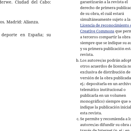
Merwe. Ciudad del Cabo:
garantizarán a la revista el
derecho de primera publica
de su obra, el cuál estará
simultáneamente sujeto a la
os. Madrid: Alianza.
Licencia de reconocimiento 
Creative Commons
que perm
l deporte en España; su
a terceros compartir la obra
siempre que se indique su a
y su primera publicación est
revista.
Los autores/as podrán adop
otros acuerdos de licencia n
exclusiva de distribución de 
versión de la obra publicada
ej.: depositarla en un archiv
telemático institucional o
publicarla en un volumen
monográfico) siempre que s
indique la publicación inicia
esta revista.
Se permite y recomienda a l
autores/as difundir su obra 
través de Internet (p. ej.: en