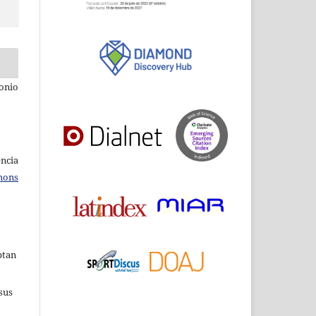
onio
ncia
mons
ptan
sus