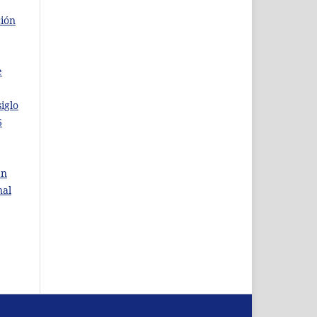
ción
e
iglo
6
en
nal