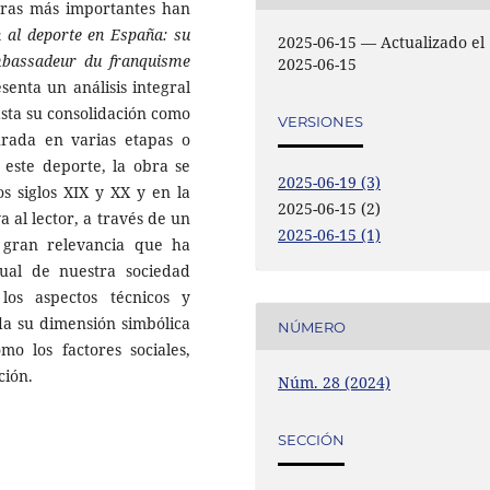
bras más importantes han
n al deporte en España: su
2025-06-15 — Actualizado el
mbassadeur du franquisme
2025-06-15
enta un análisis integral
asta su consolidación como
VERSIONES
urada en varias etapas o
 este deporte, la obra se
2025-06-19 (3)
s siglos XIX y XX y en la
2025-06-15 (2)
va al lector, a través de un
2025-06-15 (1)
 gran relevancia que ha
tual de nuestra sociedad
los aspectos técnicos y
da su dimensión simbólica
NÚMERO
mo los factores sociales,
ción.
Núm. 28 (2024)
SECCIÓN