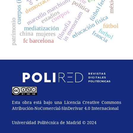
cuerpos (in)dóciles
fútbol femenino
democracia
méxico
marcello marchioni
politica
cuerpos
estadios
in memoriam
educación física
patrimonio
filosofia
fútbol
mediatización
futbol
francia
china
mujeres
fc barcelona
Esta obra está bajo una Licencia Creative Commons
Atribución-NoComercial-SinDerivar 4.0 Internacional
Universidad Politécnica de Madrid © 2024