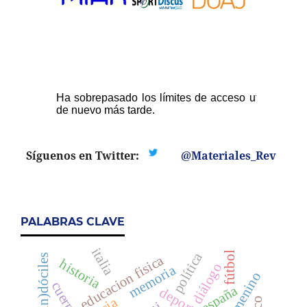
Síguenos en Twitter:
@Materiales_Rev
PALABRAS CLAVE
italia
fútbol
política
educacion fisica
historia
diálogo
memoria
cuerpo
españa
deporte