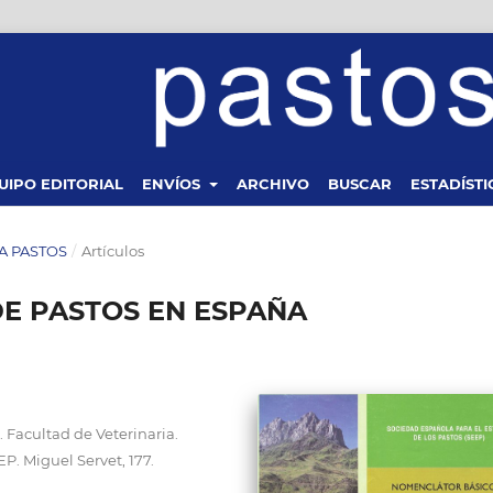
UIPO EDITORIAL
ENVÍOS
ARCHIVO
BUSCAR
ESTADÍSTI
STA PASTOS
/
Artículos
E PASTOS EN ESPAÑA
Facultad de Veterinaria.
P. Miguel Servet, 177.