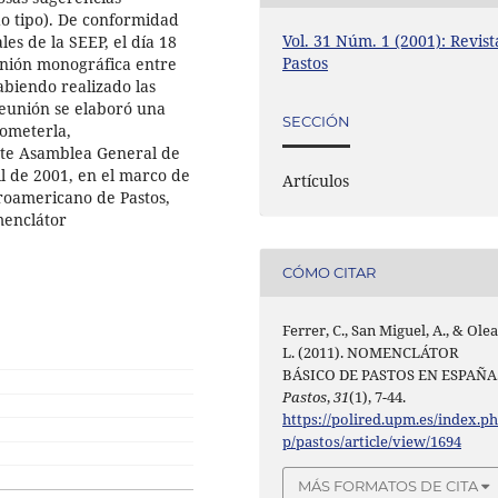
do tipo). De conformidad
Vol. 31 Núm. 1 (2001): Revist
es de la SEEP, el día 18
Pastos
unión monográfica entre
abiendo realizado las
reunión se elaboró una
SECCIÓN
someterla,
ente Asamblea General de
il de 2001, en el marco de
Artículos
eroamericano de Pastos,
menclátor
CÓMO CITAR
Ferrer, C., San Miguel, A., & Olea
L. (2011). NOMENCLÁTOR
BÁSICO DE PASTOS EN ESPAÑA
Pastos
,
31
(1), 7-44.
https://polired.upm.es/index.p
p/pastos/article/view/1694
MÁS FORMATOS DE CITA