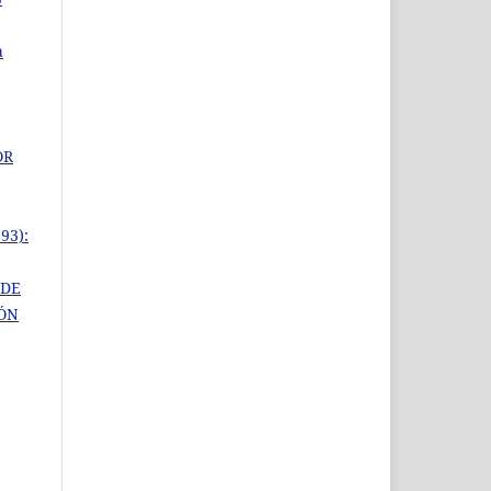
a
OR
93):
 DE
IÓN