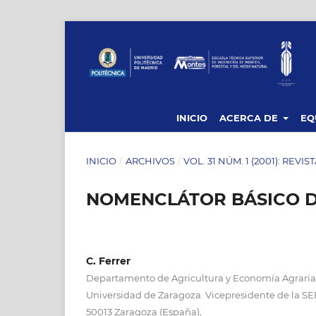
INICIO
ACERCA DE
EQ
INICIO
/
ARCHIVOS
/
VOL. 31 NÚM. 1 (2001): REVI
NOMENCLÁTOR BÁSICO D
C. Ferrer
Departamento de Agricultura y Economía Agraria. 
Universidad de Zaragoza. Vicepresidente de la SEE
50013 Zaragoza (España),