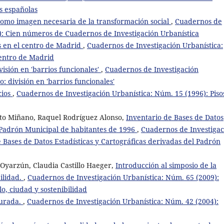
s españolas
como imagen necesaria de la transformación social
,
Cuadernos de
5): Cien números de Cuadernos de Investigación Urbanística
s en el centro de Madrid
,
Cuadernos de Investigación Urbanística:
centro de Madrid
visión en 'barrios funcionales'
,
Cuadernos de Investigación
: división en 'barrios funcionales'
cios
,
Cuadernos de Investigación Urbanística: Núm. 15 (1996): Piso
eto Miñano, Raquel Rodríguez Alonso,
Inventario de Bases de Datos
l Padrón Municipal de habitantes de 1996
,
Cuadernos de Investigac
 Bases de Datos Estadísticas y Cartográficas derivadas del Padrón
 Oyarzún, Claudia Castillo Haeger,
Introducción al simposio de la
ilidad.
,
Cuadernos de Investigación Urbanística: Núm. 65 (2009):
lo, ciudad y sostenibilidad
turada.
,
Cuadernos de Investigación Urbanística: Núm. 42 (2004):