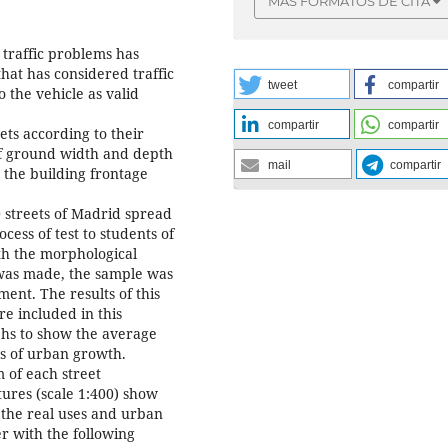
MÁS FORMATOS DE CITA
traffic problems has
hat has considered traffic
tweet
compartir
 the vehicle as valid
compartir
compartir
ets according to their
y of ground width and depth
mail
compartir
 the building frontage
 streets of Madrid spread
cess of test to students of
th the morphological
 was made, the sample was
ment. The results of this
re included in this
phs to show the average
es of urban growth.
m of each street
ures (scale 1:400) show
o the real uses and urban
er with the following