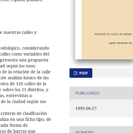
de nuestras calles y
odológico, considerando
 calles como variables del
e presenta una propuesta
dad según los usos;
de la relación de la calle
PDF
ste análisis básico de las
stra de 120 calles de la
obre los 21 distritos, y
PUBLICADO
s, entrevistas a
o de la ciudad según sus
1995-06-27
riterio de clasificación
liza en una ficha tipo, de
 cada forma de
icos de barras que
NÚMERO