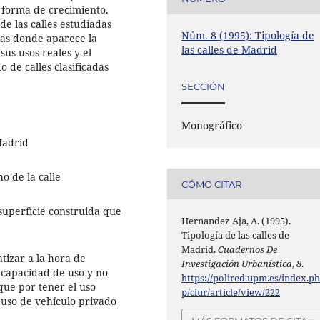
 forma de crecimiento.
de las calles estudiadas
Núm. 8 (1995): Tipología de
mas donde aparece la
las calles de Madrid
sus usos reales y el
o de calles clasificadas
SECCIÓN
Monográfico
Madrid
o de la calle
CÓMO CITAR
a superficie construida que
Hernandez Aja, A. (1995).
Tipología de las calles de
Madrid.
Cuadernos De
tizar a la hora de
Investigación Urbanística
,
8
.
u capacidad de uso y no
https://polired.upm.es/index.p
que por tener el uso
p/ciur/article/view/222
 uso de vehículo privado