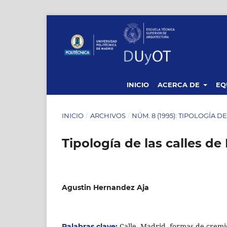
INICIO
ACERCA DE
EQ
INICIO
/
ARCHIVOS
/
NÚM. 8 (1995): TIPOLOGÍA 
Tipología de las calles de
Agustin Hernandez Aja
Calle, Madrid, formas de cremi
Palabras clave: