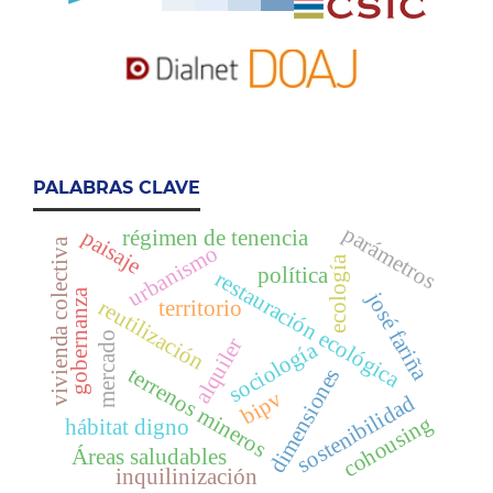
PALABRAS CLAVE
parámetros
paisaje
régimen de tenencia
vivienda colectiva
urbanismo
ecología
política
restauración ecológica
gobernanza
josé fariña
reutilización
territorio
mercado
alquiler
sociología
terrenos mineros
dimensiones
bipv
sostenibilidad
cohousing
hábitat digno
Áreas saludables
inquilinización