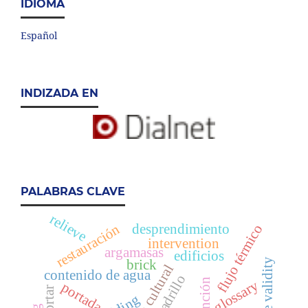
IDIOMA
Español
INDIZADA EN
PALABRAS CLAVE
relieve
desprendimiento
restauración
flujo térmico
intervention
argamasas
edificios
brick
interés cultural
contenido de agua
ladrillo
glossary
portada
mortar