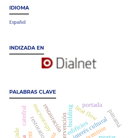
IDIOMA
Español
INDIZADA EN
PALABRAS CLAVE
portada
macroscopy
restauración
heat flow
building
catedral
panamá
intervención
restoration
interés cultural
edificios
intervention
mortar