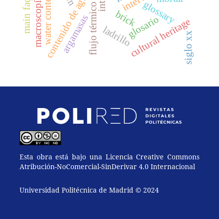
main façade
contenido de agua
water content
macroscopía
glossary
flujo térmico
brick
argamasas
glosario
cultural heritage
ladrillo
siglo xx
Esta obra está bajo una Licencia Creative Commons
Atribución-NoComercial-SinDerivar 4.0 Internacional
Universidad Politécnica de Madrid © 2024