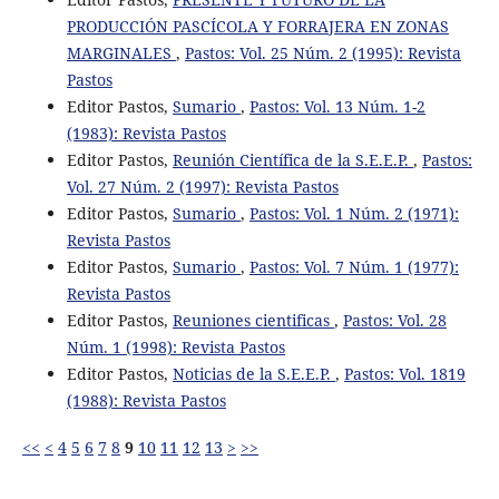
PRODUCCIÓN PASCÍCOLA Y FORRAJERA EN ZONAS
MARGINALES
,
Pastos: Vol. 25 Núm. 2 (1995): Revista
Pastos
Editor Pastos,
Sumario
,
Pastos: Vol. 13 Núm. 1-2
(1983): Revista Pastos
Editor Pastos,
Reunión Científica de la S.E.E.P.
,
Pastos:
Vol. 27 Núm. 2 (1997): Revista Pastos
Editor Pastos,
Sumario
,
Pastos: Vol. 1 Núm. 2 (1971):
Revista Pastos
Editor Pastos,
Sumario
,
Pastos: Vol. 7 Núm. 1 (1977):
Revista Pastos
Editor Pastos,
Reuniones cientificas
,
Pastos: Vol. 28
Núm. 1 (1998): Revista Pastos
Editor Pastos,
Noticias de la S.E.E.P.
,
Pastos: Vol. 1819
(1988): Revista Pastos
<<
<
4
5
6
7
8
9
10
11
12
13
>
>>