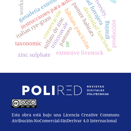
calidad forrajera
workshops
instrucciones para autores
ganadería extensiva
diversity.
pasture habitats
diversidad funcional
hábitats pascícolas
conservación
italian rye-grass
sulfato de zinc
producción
triticosecale
grazing
pastoreo
taxonomic
ue
extensive livestock
zinc sulphate
Esta obra está bajo una Licencia Creative Commons
Atribución-NoComercial-SinDerivar 4.0 Internacional