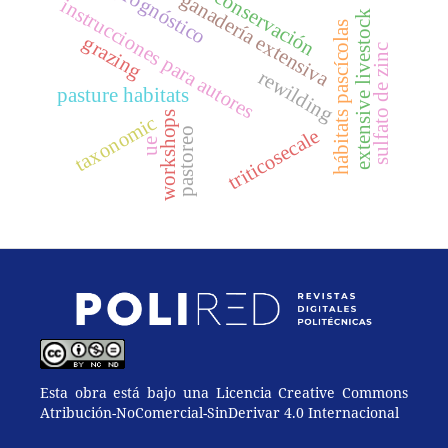
prognóstico
conservación
ganadería extensiva
instrucciones para autores
extensive livestock
hábitats pascícolas
grazing
sulfato de zinc
rewilding
pasture habitats
workshops
taxonomic
triticosecale
pastoreo
ue
Esta obra está bajo una Licencia Creative Commons
Atribución-NoComercial-SinDerivar 4.0 Internacional