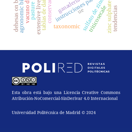
dehesas on basic soils
pasture habitats
vacuno de leche
instrucciones para autores
extensive livestock
tablas de daimiel
conservación
sulfato de zinc
zinc sulphate
triticosecale
tendencias
ue
taxonomic
Esta obra está bajo una Licencia Creative Commons
Atribución-NoComercial-SinDerivar 4.0 Internacional
Universidad Politécnica de Madrid © 2024