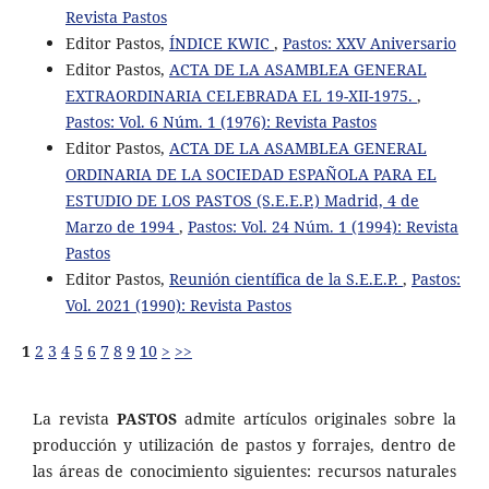
Revista Pastos
Editor Pastos,
ÍNDICE KWIC
,
Pastos: XXV Aniversario
Editor Pastos,
ACTA DE LA ASAMBLEA GENERAL
EXTRAORDINARIA CELEBRADA EL 19-XII-1975.
,
Pastos: Vol. 6 Núm. 1 (1976): Revista Pastos
Editor Pastos,
ACTA DE LA ASAMBLEA GENERAL
ORDINARIA DE LA SOCIEDAD ESPAÑOLA PARA EL
ESTUDIO DE LOS PASTOS (S.E.E.P.) Madrid, 4 de
Marzo de 1994
,
Pastos: Vol. 24 Núm. 1 (1994): Revista
Pastos
Editor Pastos,
Reunión científica de la S.E.E.P.
,
Pastos:
Vol. 2021 (1990): Revista Pastos
1
2
3
4
5
6
7
8
9
10
>
>>
La revista
PASTOS
admite artículos originales sobre la
producción y utilización de pastos y forrajes, dentro de
las áreas de conocimiento siguientes: recursos naturales