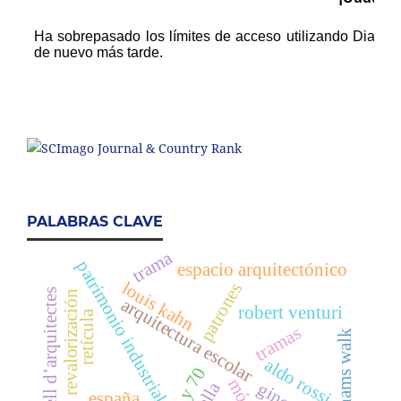
PALABRAS CLAVE
trama
patrimonio industrial
espacio arquitectónico
louis kahn
patrones
un parell d’arquitectes
revalorización
arquitectura escolar
robert venturi
retícula
tramas
odhams walk
aldo rossi
españa