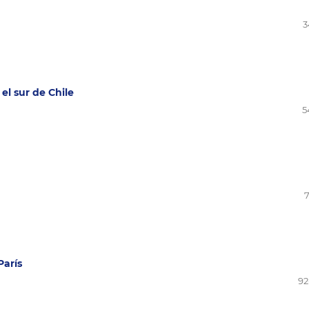
3
el sur de Chile
5
7
París
92