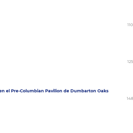
11
12
a en el Pre-Columbian Pavilion de Dumbarton Oaks
148