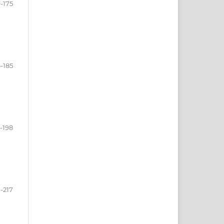
9-175
-185
-198
-217