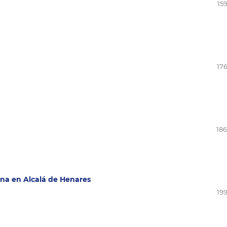
15
176
186
rna en Alcalá de Henares
199