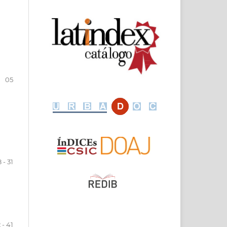
05
8 - 31
 - 41