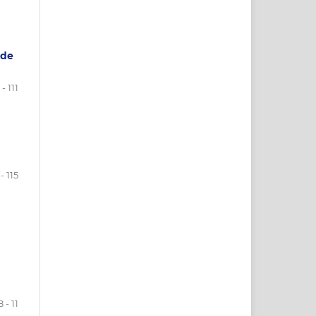
 de
- 111
 - 115
a
 - 11