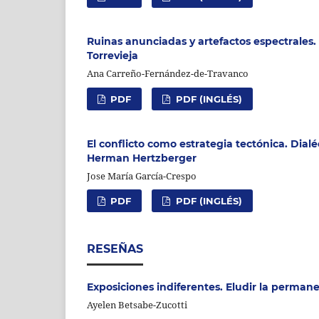
Ruinas anunciadas y artefactos espectrales. E
Torrevieja
Ana Carreño-Fernández-de-Travanco
PDF
PDF (INGLÉS)
El conflicto como estrategia tectónica. Dia
Herman Hertzberger
Jose María García-Crespo
PDF
PDF (INGLÉS)
RESEÑAS
Exposiciones indiferentes. Eludir la perma
Ayelen Betsabe-Zucotti