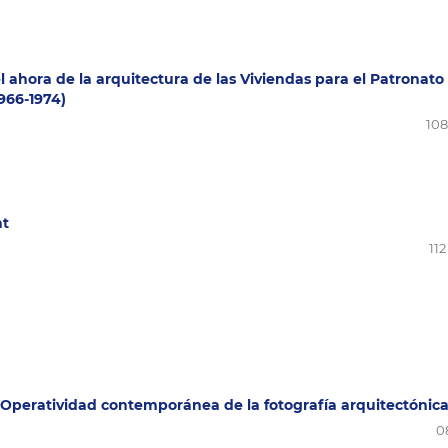
 el ahora de la arquitectura de las Viviendas para el Patronato
1966-1974)
108 
nt
112
 Operatividad contemporánea de la fotografía arquitectónic
08