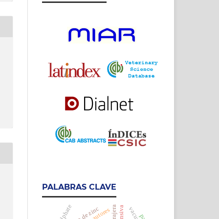
PALABRAS CLAVE
h
sulfato de zinc