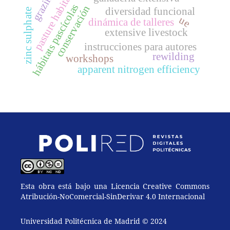
pasture habitats
grazing
hábitats pascícolas
conservación
diversidad funcional
zinc sulphate
ue
dinámica de talleres
extensive livestock
instrucciones para autores
rewilding
workshops
apparent nitrogen efficiency
Esta obra está bajo una Licencia Creative Commons
Atribución-NoComercial-SinDerivar 4.0 Internacional
Universidad Politécnica de Madrid © 2024