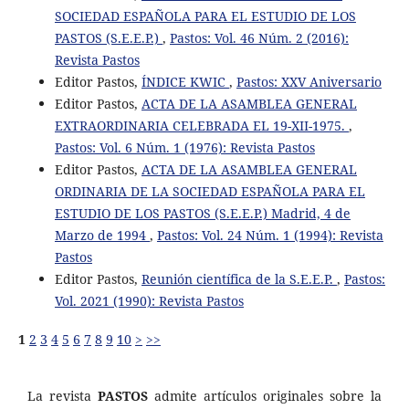
SOCIEDAD ESPAÑOLA PARA EL ESTUDIO DE LOS
PASTOS (S.E.E.P.)
,
Pastos: Vol. 46 Núm. 2 (2016):
Revista Pastos
Editor Pastos,
ÍNDICE KWIC
,
Pastos: XXV Aniversario
Editor Pastos,
ACTA DE LA ASAMBLEA GENERAL
EXTRAORDINARIA CELEBRADA EL 19-XII-1975.
,
Pastos: Vol. 6 Núm. 1 (1976): Revista Pastos
Editor Pastos,
ACTA DE LA ASAMBLEA GENERAL
ORDINARIA DE LA SOCIEDAD ESPAÑOLA PARA EL
ESTUDIO DE LOS PASTOS (S.E.E.P.) Madrid, 4 de
Marzo de 1994
,
Pastos: Vol. 24 Núm. 1 (1994): Revista
Pastos
Editor Pastos,
Reunión científica de la S.E.E.P.
,
Pastos:
Vol. 2021 (1990): Revista Pastos
1
2
3
4
5
6
7
8
9
10
>
>>
La revista
PASTOS
admite artículos originales sobre la