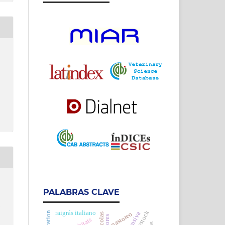
PALABRAS CLAVE
h
raigrás italiano
pastoreo