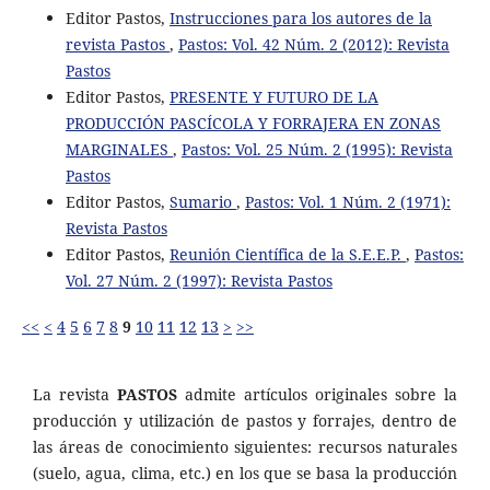
Editor Pastos,
Instrucciones para los autores de la
revista Pastos
,
Pastos: Vol. 42 Núm. 2 (2012): Revista
Pastos
Editor Pastos,
PRESENTE Y FUTURO DE LA
PRODUCCIÓN PASCÍCOLA Y FORRAJERA EN ZONAS
MARGINALES
,
Pastos: Vol. 25 Núm. 2 (1995): Revista
Pastos
Editor Pastos,
Sumario
,
Pastos: Vol. 1 Núm. 2 (1971):
Revista Pastos
Editor Pastos,
Reunión Científica de la S.E.E.P.
,
Pastos:
Vol. 27 Núm. 2 (1997): Revista Pastos
<<
<
4
5
6
7
8
9
10
11
12
13
>
>>
La revista
PASTOS
admite artículos originales sobre la
producción y utilización de pastos y forrajes, dentro de
las áreas de conocimiento siguientes: recursos naturales
(suelo, agua, clima, etc.) en los que se basa la producción