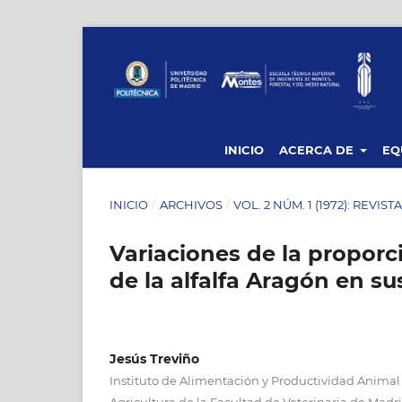
INICIO
ACERCA DE
EQ
INICIO
/
ARCHIVOS
/
VOL. 2 NÚM. 1 (1972): REVIS
Variaciones de la proporc
de la alfalfa Aragón en su
Jesús Treviño
Instituto de Alimentación y Productividad Animal d
Agricultura de la Facultad de Veterinaria de Madr