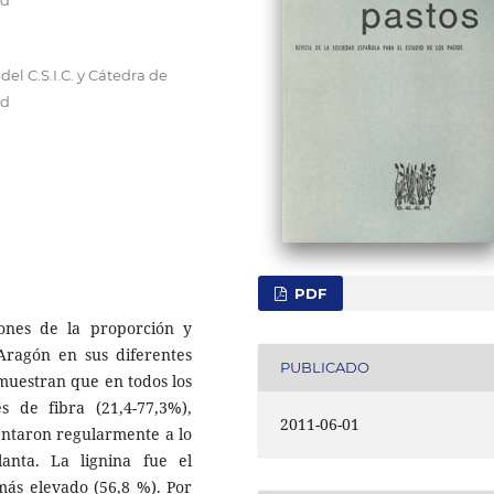
el C.S.I.C. y Cátedra de
id
PDF
iones de la proporción y
 Aragón en sus diferentes
PUBLICADO
 muestran que en todos los
es de fibra (21,4-77,3%),
2011-06-01
mentaron regularmente a lo
anta. La lignina fue el
ás elevado (56,8 %). Por