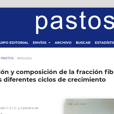
UIPO EDITORIAL
ENVÍOS
ARCHIVO
BUSCAR
ESTADÍSTI
TA PASTOS
/
Artículos
ión y composición de la fracción fib
s diferentes ciclos de crecimiento
el C.S.I.C. y Cátedra de
id