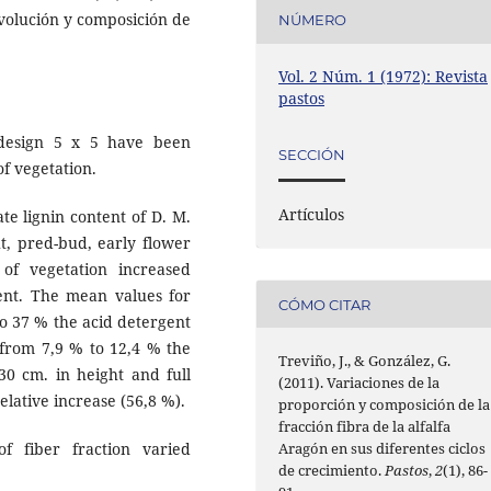
 evolución y composición de
NÚMERO
Vol. 2 Núm. 1 (1972): Revista
pastos
 design 5 x 5 have been
SECCIÓN
of vegetation.
Artículos
te lignin content of D. M.
t, pred-bud, early flower
of vegetation increased
ent. The mean values for
CÓMO CITAR
to 37 % the acid detergent
 from 7,9 % to 12,4 % the
Treviño, J., & González, G.
30 cm. in height and full
(2011). Variaciones de la
elative increase (56,8 %).
proporción y composición de la
fracción fibra de la alfalfa
f fiber fraction varied
Aragón en sus diferentes ciclos
de crecimiento.
Pastos
,
2
(1), 86-