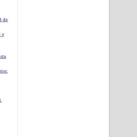
d de
 y
ista
tos:
d,