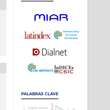
PALABRAS CLAVE
grazing
raigrás italiano