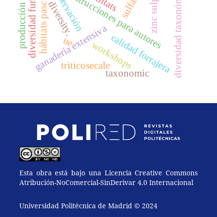
diversidad funcional
hábitats pascícolas
zinc sulphate
conservación
diversidad taxonómica
instrucciones para autores
diversity.
producción
ganadería extensiva
calidad forrajera
ue
workshops
triticosecale
taxonomic
Esta obra está bajo una Licencia Creative Commons
Atribución-NoComercial-SinDerivar 4.0 Internacional
Universidad Politécnica de Madrid © 2024