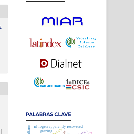
a
PALABRAS CLAVE
h
nitrogen apparently recovered
triticosecale
grazing