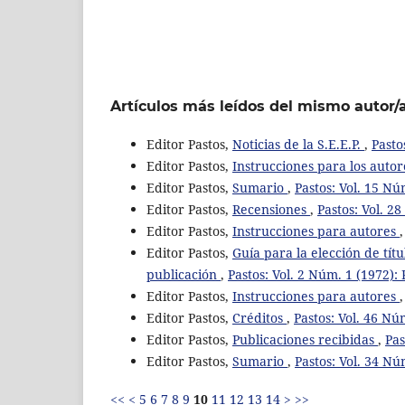
Artículos más leídos del mismo autor/
Editor Pastos,
Noticias de la S.E.E.P.
,
Pasto
Editor Pastos,
Instrucciones para los autor
Editor Pastos,
Sumario
,
Pastos: Vol. 15 Nú
Editor Pastos,
Recensiones
,
Pastos: Vol. 2
Editor Pastos,
Instrucciones para autores
Editor Pastos,
Guía para la elección de tít
publicación
,
Pastos: Vol. 2 Núm. 1 (1972): 
Editor Pastos,
Instrucciones para autores
Editor Pastos,
Créditos
,
Pastos: Vol. 46 Nú
Editor Pastos,
Publicaciones recibidas
,
Pas
Editor Pastos,
Sumario
,
Pastos: Vol. 34 Nú
<<
<
5
6
7
8
9
10
11
12
13
14
>
>>