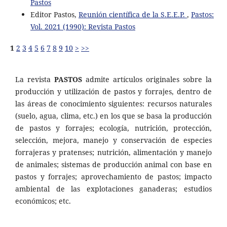
Pastos
Editor Pastos,
Reunión científica de la S.E.E.P.
,
Pastos:
Vol. 2021 (1990): Revista Pastos
1
2
3
4
5
6
7
8
9
10
>
>>
La revista
PASTOS
admite artículos originales sobre la
producción y utilización de pastos y forrajes, dentro de
las áreas de conocimiento siguientes: recursos naturales
(suelo, agua, clima, etc.) en los que se basa la producción
de pastos y forrajes; ecología, nutrición, protección,
selección, mejora, manejo y conservación de especies
forrajeras y pratenses; nutrición, alimentación y manejo
de animales; sistemas de producción animal con base en
pastos y forrajes; aprovechamiento de pastos; impacto
ambiental de las explotaciones ganaderas; estudios
económicos; etc.