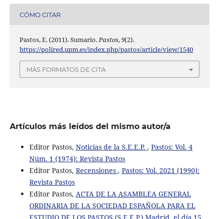
CÓMO CITAR
Pastos, E. (2011). Sumario.
Pastos
,
9
(2).
https://polired.upm.es/index.php/pastos/article/view/1540
MÁS FORMATOS DE CITA
Artículos más leídos del mismo autor/a
Editor Pastos,
Noticias de la S.E.E.P.
,
Pastos: Vol. 4
Núm. 1 (1974): Revista Pastos
Editor Pastos,
Recensiones
,
Pastos: Vol. 2021 (1990):
Revista Pastos
Editor Pastos,
ACTA DE LA ASAMBLEA GENERAL
ORDINARIA DE LA SOCIEDAD ESPAÑOLA PARA EL
ESTUDIO DE LOS PASTOS (S.E.E.P.) Madrid, el día 15