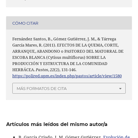
CÓMO CITAR
Fernández Santos, B., Gómez Gutiérrez, J. M., & Tárrega
García Mares, R. (2011). EFECTOS DE LA QUEMA, CORTE,
ARRANQUE, ABANDONO o PASTOREO DEL MATORRAL DE
ESCOBA BLANCA (Cytisus multiflorus) SOBRE LA
PRODUCCIÓN Y ESTRUCTURA DE LA COMUNIDAD
HERBÁCEA.
Pastos
,
22
(2), 131-146.
https://polired.upm.es/index.php/pastos/article/view/1580
MÁS FORMATOS DE CITA
Artículos más leídos del mismo autor/a
B. García Criado, J. M. Gómez Gutiérrez,
Evolución de