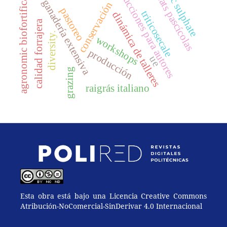
hábitats pascícolas
instrucciones para autores
agronomic biofortification
zinc sulphate
ganadería extensiva
conservación
pastoreo
triticosecale
dinámica de talleres
calidad forrajera
diversity.
workshops
producción
ue
grazing
raigrás italiano
Esta obra está bajo una Licencia Creative Commons
Atribución-NoComercial-SinDerivar 4.0 Internacional