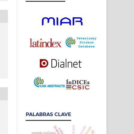
PALABRAS CLAVE
h
pastoreo
raigrás italiano