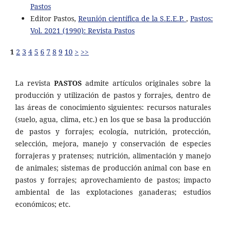
Pastos
Editor Pastos,
Reunión científica de la S.E.E.P.
,
Pastos:
Vol. 2021 (1990): Revista Pastos
1
2
3
4
5
6
7
8
9
10
>
>>
La revista
PASTOS
admite artículos originales sobre la
producción y utilización de pastos y forrajes, dentro de
las áreas de conocimiento siguientes: recursos naturales
(suelo, agua, clima, etc.) en los que se basa la producción
de pastos y forrajes; ecología, nutrición, protección,
selección, mejora, manejo y conservación de especies
forrajeras y pratenses; nutrición, alimentación y manejo
de animales; sistemas de producción animal con base en
pastos y forrajes; aprovechamiento de pastos; impacto
ambiental de las explotaciones ganaderas; estudios
económicos; etc.