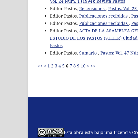
Vol. 24 Núm. 1 (1994): Revista Pastos
Editor Pastos,
Recensiones
,
Pastos: Vol. 2
Editor Pastos,
Publicaciones recibidas
,
Pas
Editor Pastos,
Publicaciones recibidas
,
Pas
Editor Pastos,
ACTA DE LA ASAMBLEA GE
ESTUDIO DE LOS PASTOS (S.E.E.P.) Ciudad R
Pastos
Editor Pastos,
Sumario
,
Pastos: Vol. 47 Nú
<<
<
1
2
3
4
5
6
7
8
9
10
>
>>
Esta obra está bajo una Licencia C