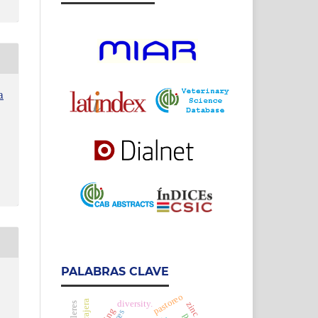
a
PALABRAS CLAVE
pastoreo
diversity.