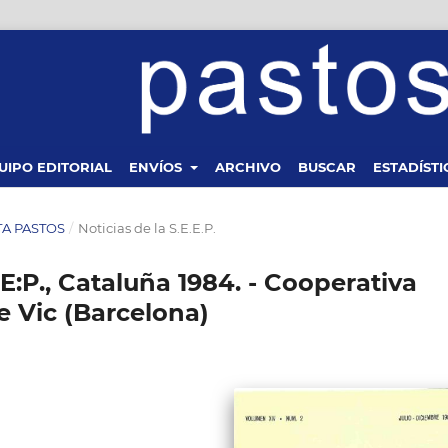
UIPO EDITORIAL
ENVÍOS
ARCHIVO
BUSCAR
ESTADÍSTI
STA PASTOS
/
Noticias de la S.E.E.P.
E:P., Cataluña 1984. - Cooperativa
e Vic (Barcelona)