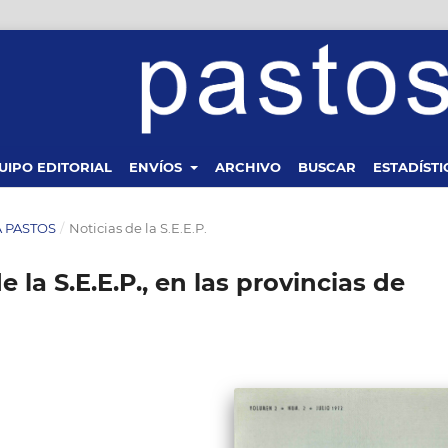
UIPO EDITORIAL
ENVÍOS
ARCHIVO
BUSCAR
ESTADÍSTI
TA PASTOS
/
Noticias de la S.E.E.P.
e la S.E.E.P., en las provincias de