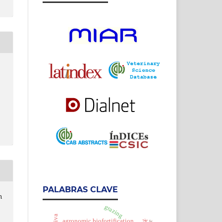
PALABRAS CLAVE
n
grazing
agronomic biofortification