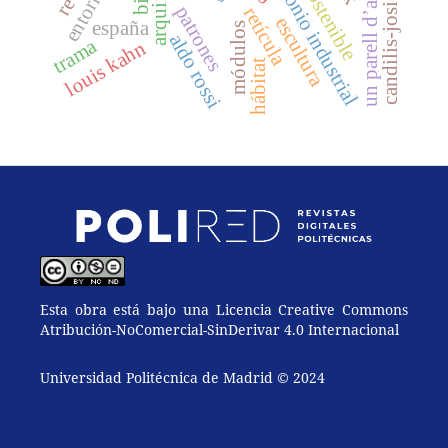
un parell d’arquitectes
candilis-josic-woods
patrimonio industrial
patrones
retícula
escultura
españa
módulos
aldo rossi
trama
louis kahn
hábitat
Esta obra está bajo una Licencia Creative Commons
Atribución-NoComercial-SinDerivar 4.0 Internacional
Universidad Politécnica de Madrid © 2024