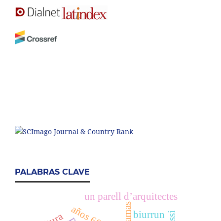
PALABRAS CLAVE
un parell d’arquitectes
tramas
biurrun