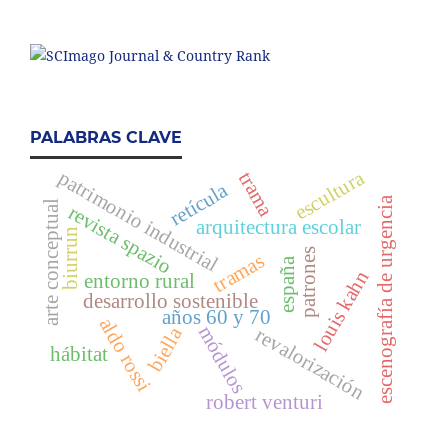
PALABRAS CLAVE
escultura
patrimonio industrial
trama
retícula
escenografía de urgencia
arte conceptual
revista spazio
arquitectura escolar
biurrun
patrones
tramas
españa
louis kahn
entorno rural
desarrollo sostenible
años 60 y 70
aldo rossi
módulos
biella
revalorización
hábitat
robert venturi