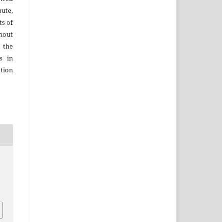
ute,
ts of
hout
 the
s in
tion
h