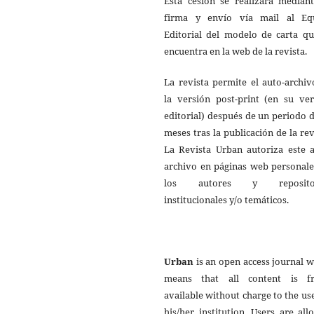
Esta cesión se realizará mediant
firma y envío vía mail al Eq
Editorial del modelo de carta qu
encuentra en la web de la revista.
La revista permite el auto-archi
la versión post-print (en su ver
editorial) después de un periodo 
meses tras la publicación de la rev
La Revista Urban autoriza este a
archivo en páginas web personale
los autores y repositor
institucionales y/o temáticos.
Urban
is an open access journal 
means that all content is fr
available without charge to the us
his/her institution. Users are al