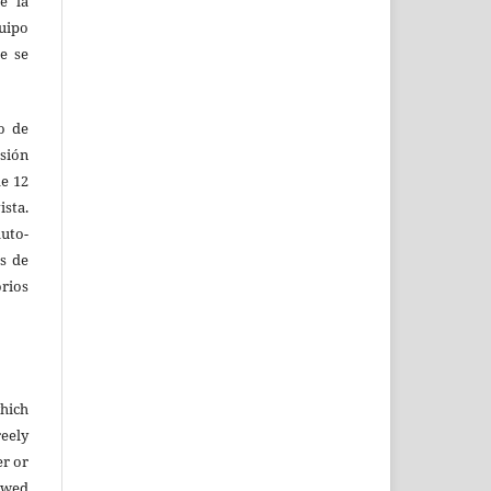
e la
uipo
e se
vo de
sión
de 12
ista.
uto-
s de
ios
which
eely
er or
lowed