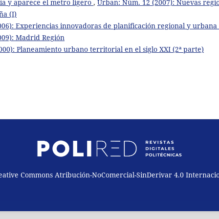
ía y aparece el metro ligero
,
Urban: Núm. 12 (2007): Nuevas regi
a (I)
06): Experiencias innovadoras de planificación regional y urbana 
009): Madrid Región
00): Planeamiento urbano territorial en el siglo XXI (2ª parte)
reative Commons Atribución-NoComercial-SinDerivar 4.0 Internaci