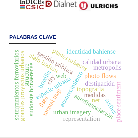
PALABRAS CLAVE
planes urbanos
identidad bahiense
gestión pública
soterramientos ferroviarios
grandes proyectos urbanos
alain badiou
calidad urbana
sudoeste bonaerense
structure
metropolis
brasilia
acontecimiento
web
photo flows
city
espacio urbano
destinación
place sentiment
topografía
mental map
medidas
autofinanciación
ilses
net
sixties
urban imagery
representation