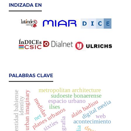
INDIZADA EN
PALABRAS CLAVE
metropolitan architecture
urban imaginary
identidad bahiense
sudoeste bonaerense
identity
medidas
espacio urbano
alain badiou
digital media
ilses
planes urbanos
net
web
topografía
acontecimiento
sixties