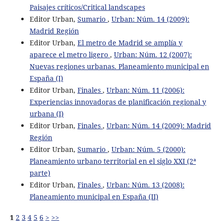
Paisajes críticos/Critical landscapes
Editor Urban,
Sumario
,
Urban: Núm. 14 (2009):
Madrid Región
Editor Urban,
El metro de Madrid se amplía y
aparece el metro ligero
,
Urban: Núm. 12 (2007):
Nuevas regiones urbanas. Planeamiento municipal en
España (I)
Editor Urban,
Finales
,
Urban: Núm. 11 (2006):
Experiencias innovadoras de planificación regional y
urbana (I)
Editor Urban,
Finales
,
Urban: Núm. 14 (2009): Madrid
Región
Editor Urban,
Sumario
,
Urban: Núm. 5 (2000):
Planeamiento urbano territorial en el siglo XXI (2ª
parte)
Editor Urban,
Finales
,
Urban: Núm. 13 (2008):
Planeamiento municipal en España (II)
1
2
3
4
5
6
>
>>