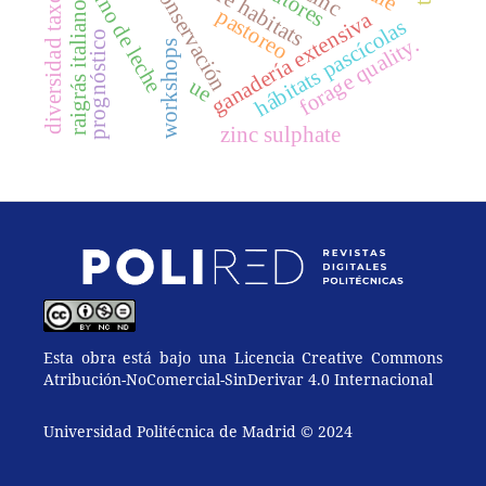
diversidad taxonómica
vacuno de leche
pasture habitats
conservación
raigrás italiano
pastoreo
ganadería extensiva
hábitats pascícolas
prognóstico
forage quality.
workshops
ue
zinc sulphate
Esta obra está bajo una Licencia Creative Commons
Atribución-NoComercial-SinDerivar 4.0 Internacional
Universidad Politécnica de Madrid © 2024