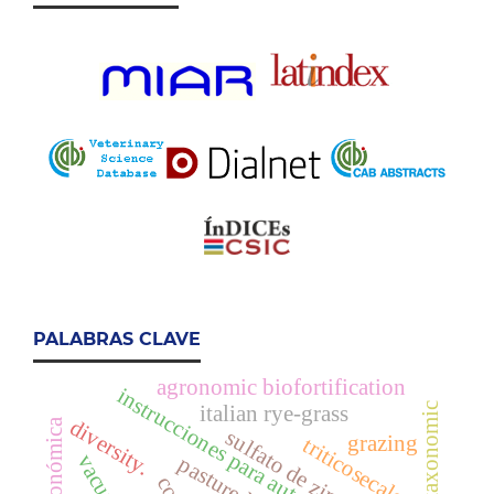
PALABRAS CLAVE
agronomic biofortification
instrucciones para autores
taxonomic
italian rye-grass
diversity.
sulfato de zinc
grazing
triticosecale