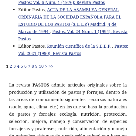
Pastos: Vol. 6 Núm. 1 (1976): Revista Pastos
Editor Pastos,
ACTA DE LA ASAMBLEA GENERAL
ORDINARIA DE LA SOCIEDAD ESPAÑOLA PARA EL
ESTUDIO DE LOS PASTOS (S.E.E.P.) Madrid, 4 de
Marzo de 1994
,
Pastos: Vol. 24 Núm. 1 (1994): Revista
Pastos
Editor Pastos,
Reunión científica de la S.E.E.P.
,
Pastos:
Vol. 2021 (1990): Revista Pastos
1
2
3
4
5
6
7
8
9
10
>
>>
La revista
PASTOS
admite artículos originales sobre la
producción y utilización de pastos y forrajes, dentro de
las áreas de conocimiento siguientes: recursos naturales
(suelo, agua, clima, etc.) en los que se basa la producción
de pastos y forrajes; ecología, nutrición, protección,
selección, mejora, manejo y conservación de especies
forrajeras y pratenses; nutrición, alimentación y manejo
de animales; sistemas de producción animal con base en