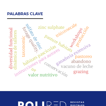
PALABRAS CLAVE
triticosecale
sulfato de zinc
zinc sulphate
producción
forage quality.
workshops
diversidad funcional
dinámica de talleres
pasture habitats
taxonomic
ganadería extensiva
hábitats pascícolas
instrucciones para autores
pastoreo
abandono
conservación
vacuno de leche
ue
grazing
valor nutritivo