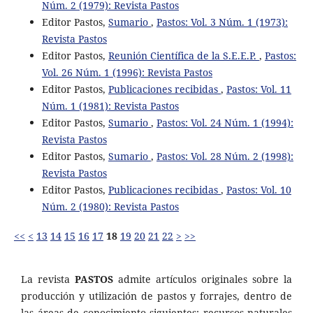
Núm. 2 (1979): Revista Pastos
Editor Pastos,
Sumario
,
Pastos: Vol. 3 Núm. 1 (1973):
Revista Pastos
Editor Pastos,
Reunión Científica de la S.E.E.P.
,
Pastos:
Vol. 26 Núm. 1 (1996): Revista Pastos
Editor Pastos,
Publicaciones recibidas
,
Pastos: Vol. 11
Núm. 1 (1981): Revista Pastos
Editor Pastos,
Sumario
,
Pastos: Vol. 24 Núm. 1 (1994):
Revista Pastos
Editor Pastos,
Sumario
,
Pastos: Vol. 28 Núm. 2 (1998):
Revista Pastos
Editor Pastos,
Publicaciones recibidas
,
Pastos: Vol. 10
Núm. 2 (1980): Revista Pastos
<<
<
13
14
15
16
17
18
19
20
21
22
>
>>
La revista
PASTOS
admite artículos originales sobre la
producción y utilización de pastos y forrajes, dentro de
las áreas de conocimiento siguientes: recursos naturales