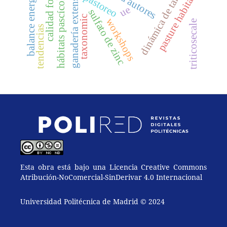
calidad forrajera
balance energético
dinámica de talleres
ganadería extensiva
hábitats pascícolas
pasture habitats
pastoreo
ue
sulfato de zinc
taxonomic
workshops
triticosecale
tendencias
Esta obra está bajo una Licencia Creative Commons
Atribución-NoComercial-SinDerivar 4.0 Internacional
Universidad Politécnica de Madrid © 2024