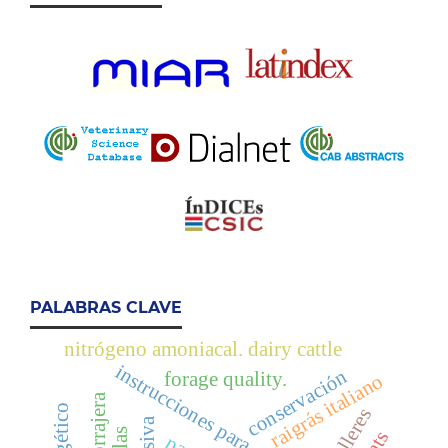
PALABRAS CLAVE
nitrógeno amoniacal. dairy cattle
instrucciones para autores
conservación
forage quality.
raigrás italiano