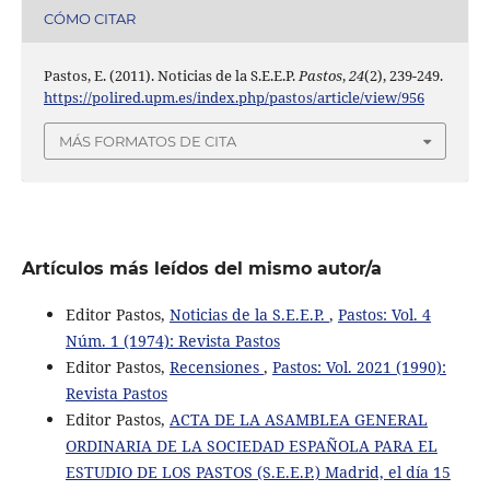
CÓMO CITAR
Pastos, E. (2011). Noticias de la S.E.E.P.
Pastos
,
24
(2), 239-249.
https://polired.upm.es/index.php/pastos/article/view/956
MÁS FORMATOS DE CITA
Artículos más leídos del mismo autor/a
Editor Pastos,
Noticias de la S.E.E.P.
,
Pastos: Vol. 4
Núm. 1 (1974): Revista Pastos
Editor Pastos,
Recensiones
,
Pastos: Vol. 2021 (1990):
Revista Pastos
Editor Pastos,
ACTA DE LA ASAMBLEA GENERAL
ORDINARIA DE LA SOCIEDAD ESPAÑOLA PARA EL
ESTUDIO DE LOS PASTOS (S.E.E.P.) Madrid, el día 15