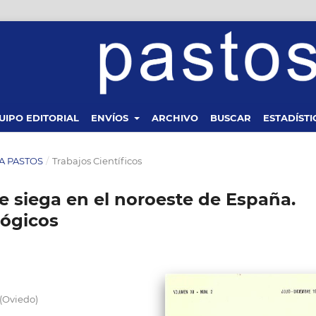
UIPO EDITORIAL
ENVÍOS
ARCHIVO
BUSCAR
ESTADÍSTI
STA PASTOS
/
Trabajos Científicos
de siega en el noroeste de España.
lógicos
(Oviedo)