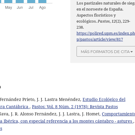
Los pastizales naturales de sieg
en el noroeste de España.
Aspectos florísticos y
ecológicos.
Pastos
,
12
(2), 229-
238.
https://polired.upm.es/index.p
p/pastos/article/view/817
MÁS FORMATOS DE CITA
a
 Fernández Prieto, J. J. Lastra Menéndez,
Estudio Ecológico del
lera Cantábrica
,
Pastos: Vol. 8 Núm. 2 (1978): Revista Pastos
va, J. R. Alonso Fernández, J. J. Lastra, J. Homet,
Comportamient
la Ibérica, con especial referencia a los montes cántabro - astures
,
os