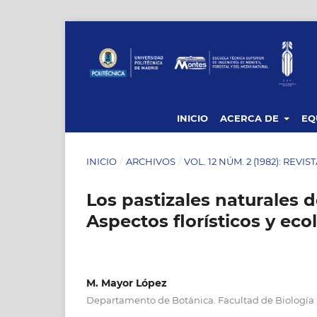
INICIO
ACERCA DE
EQ
INICIO
/
ARCHIVOS
/
VOL. 12 NÚM. 2 (1982): REVI
Los pastizales naturales 
Aspectos florísticos y eco
M. Mayor López
Departamento de Botánica. Facultad de Biología 