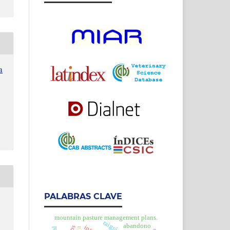
a
PALABRAS CLAVE
mountain pasture management plans.
abandono