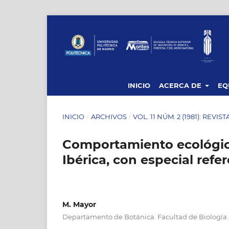
INICIO
ACERCA DE
EQ
INICIO
/
ARCHIVOS
/
VOL. 11 NÚM. 2 (1981): REVIS
Comportamiento ecológico
Ibérica, con especial refe
M. Mayor
Departamento de Botánica. Facultad de Biología.