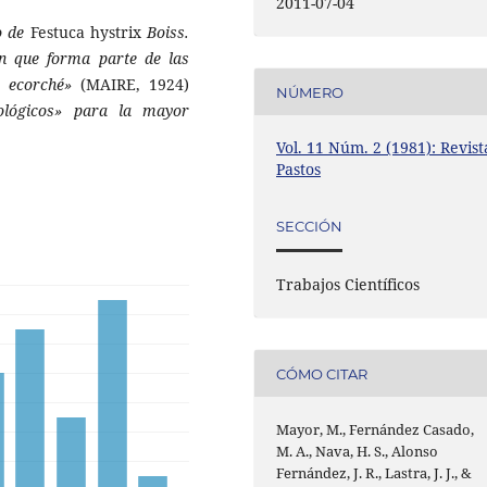
2011-07-04
o de
Festuca hystrix
Boiss.
ión que forma parte de las
e ecorché»
(MAIRE, 1924)
NÚMERO
ológicos» para la mayor
Vol. 11 Núm. 2 (1981): Revist
Pastos
SECCIÓN
Trabajos Científicos
CÓMO CITAR
Mayor, M., Fernández Casado,
M. A., Nava, H. S., Alonso
Fernández, J. R., Lastra, J. J., &