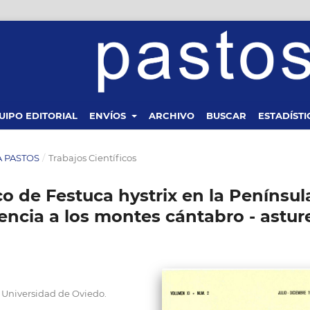
UIPO EDITORIAL
ENVÍOS
ARCHIVO
BUSCAR
ESTADÍSTI
TA PASTOS
/
Trabajos Científicos
 de Festuca hystrix en la Penínsul
rencia a los montes cántabro - astur
 Universidad de Oviedo.