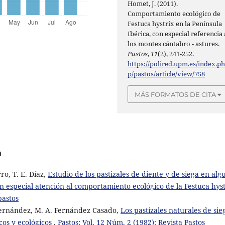
Homet, J. (2011).
Comportamiento ecológico de
Festuca hystrix en la Península
Ibérica, con especial referencia 
los montes cántabro - astures.
Pastos
,
11
(2), 241-252.
https://polired.upm.es/index.p
p/pastos/article/view/758
MÁS FORMATOS DE CITA
a
ro, T. E. Díaz,
Estudio de los pastizales de diente y de siega en alg
on especial atención al comportamiento ecológico de la Festuca hyst
pastos
 Fernández, M. A. Fernández Casado,
Los pastizales naturales de sie
icos y ecológicos
,
Pastos: Vol. 12 Núm. 2 (1982): Revista Pastos