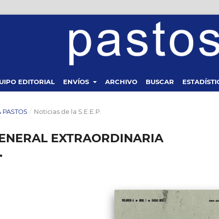
UIPO EDITORIAL
ENVÍOS
ARCHIVO
BUSCAR
ESTADÍSTI
TA PASTOS
/
Noticias de la S.E.E.P.
GENERAL EXTRAORDINARIA
.