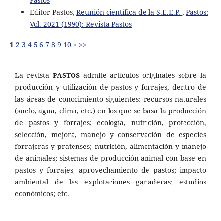
Pastos
Editor Pastos,
Reunión científica de la S.E.E.P.
,
Pastos:
Vol. 2021 (1990): Revista Pastos
1
2
3
4
5
6
7
8
9
10
>
>>
La revista
PASTOS
admite artículos originales sobre la
producción y utilización de pastos y forrajes, dentro de
las áreas de conocimiento siguientes: recursos naturales
(suelo, agua, clima, etc.) en los que se basa la producción
de pastos y forrajes; ecología, nutrición, protección,
selección, mejora, manejo y conservación de especies
forrajeras y pratenses; nutrición, alimentación y manejo
de animales; sistemas de producción animal con base en
pastos y forrajes; aprovechamiento de pastos; impacto
ambiental de las explotaciones ganaderas; estudios
económicos; etc.