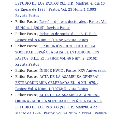
ESTUDIO DE LOS PASTOS (S.E.E.P.) Madrid, el día 15
de Enero de 1993
,
Pastos: Vol. 23 Núm. 1 (1993):
Revista Pastos
Editor Pastos,
Reseñas de tesis doctorales
,
Pastos: Vol.
45 Núm. 1 (2015): Revista Pastos
Editor Pastos,
Relación de socios de la S. E. E. P.
,
Pastos: Vol. 8 Núm. 2 (1978): Revista Pastos
Editor Pastos,
56ª REUNIÓN CIENTÍFICA DE LA
SOCIEDAD ESPAÑOLA PARA EL ESTUDIO DE LOS
PASTOS (S.E.E.P.)
,
Pastos: Vol. 46 Núm. 2 (2016):
Revista Pastos
Editor Pastos,
ÍNDICE KWIC
,
Pastos: XXV Aniversario
Editor Pastos,
ACTA DE LA ASAMBLEA GENERAL
EXTRAORDINARIA CELEBRADA EL 19-XII-1975.
,
Pastos: Vol. 6 Núm. 1 (1976): Revista Pastos
Editor Pastos,
ACTA DE LA ASAMBLEA GENERAL
ORDINARIA DE LA SOCIEDAD ESPAÑOLA PARA EL
ESTUDIO DE LOS PASTOS (S.E.E.P.) Madrid, 4 de
Marzo de 1994
,
Pastos: Vol. 24 Núm. 1 (1994): Revista