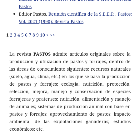
Pastos
Editor Pastos,
Reunión científica de la S.E.E.P.
,
Pastos:
Vol. 2021 (1990): Revista Pastos
1
2
3
4
5
6
7
8
9
10
>
>>
La revista
PASTOS
admite artículos originales sobre la
producción y utilización de pastos y forrajes, dentro de
las áreas de conocimiento siguientes: recursos naturales
(suelo, agua, clima, etc.) en los que se basa la producción
de pastos y forrajes; ecología, nutrición, protección,
selección, mejora, manejo y conservación de especies
forrajeras y pratenses; nutrición, alimentación y manejo
de animales; sistemas de producción animal con base en
pastos y forrajes; aprovechamiento de pastos; impacto
ambiental de las explotaciones ganaderas; estudios
económicos; etc.