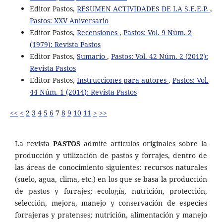
Editor Pastos,
RESUMEN ACTIVIDADES DE LA S.E.E.P.
,
Pastos: XXV Aniversario
Editor Pastos,
Recensiones
,
Pastos: Vol. 9 Núm. 2
(1979): Revista Pastos
Editor Pastos,
Sumario
,
Pastos: Vol. 42 Núm. 2 (2012):
Revista Pastos
Editor Pastos,
Instrucciones para autores
,
Pastos: Vol.
44 Núm. 1 (2014): Revista Pastos
<<
<
2
3
4
5
6
7
8
9
10
11
>
>>
La revista
PASTOS
admite artículos originales sobre la
producción y utilización de pastos y forrajes, dentro de
las áreas de conocimiento siguientes: recursos naturales
(suelo, agua, clima, etc.) en los que se basa la producción
de pastos y forrajes; ecología, nutrición, protección,
selección, mejora, manejo y conservación de especies
forrajeras y pratenses; nutrición, alimentación y manejo