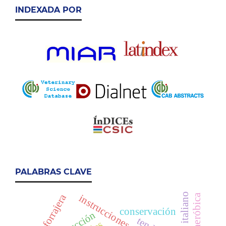
INDEXADA POR
PALABRAS CLAVE
raigrás italiano
calidad forrajera
instrucciones para autores
conservación