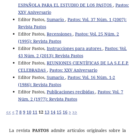
ESPAÑOLA PARA EL ESTUDIO DE LOS PASTOS
,
Pastos:
XXV Aniversario
Editor Pastos,
Sumario
,
Pastos: Vol. 37 Núm. 1 (2007):
Revista Pastos
Editor Pastos,
Recensiones
,
Pastos: Vol. 25 Núm. 2
(1995): Revista Pastos
Editor Pastos,
Instrucciones para autores
,
Pastos: Vol.
43 Núm. 2 (2013): Revista Pastos
Editor Pastos,
REUNIONES CIENTÍFICAS DE LA S.E.E.P.
CELEBRADAS
,
Pastos: XXV Aniversario
Editor Pastos,
Sumario
,
Pastos: Vol. 16 Núm. 1-2
(1986): Revista Pastos
Editor Pastos,
Publicaciones recibidas
,
Pastos: Vol. 7
Núm. 2 (1977): Revista Pastos
<<
<
7
8
9
10
11
12
13
14
15
16
>
>>
La revista
PASTOS
admite artículos originales sobre la