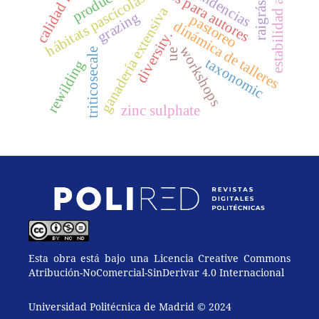
estabilidad aeróbica
producción
tendencias
hábitats pascícolas
ganadería extensiva
grazing
pastoreo
dinámica de talleres
diversity.
workshops
triticosecale
ue
taxonomic
rewilding
zinc sulphate
Esta obra está bajo una Licencia Creative Commons
Atribución-NoComercial-SinDerivar 4.0 Internacional
Universidad Politécnica de Madrid © 2024